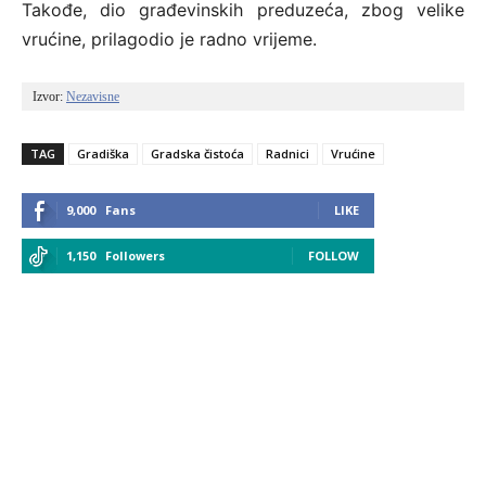
Takođe, dio građevinskih preduzeća, zbog velike
vrućine, prilagodio je radno vrijeme.
Izvor: 
Nezavisne
TAG
Gradiška
Gradska čistoća
Radnici
Vrućine
9,000
Fans
LIKE
1,150
Followers
FOLLOW