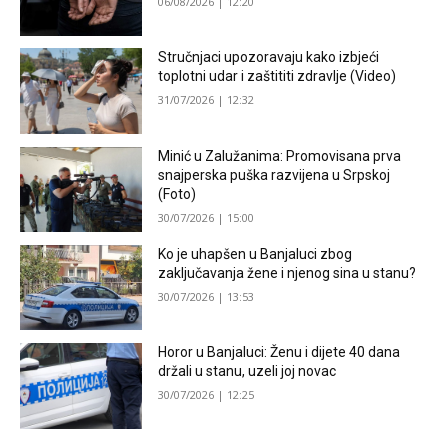
06/08/2026 | 12:20
Stručnjaci upozoravaju kako izbjeći
toplotni udar i zaštititi zdravlje (Video)
31/07/2026 | 12:32
Minić u Zalužanima: Promovisana prva
snajperska puška razvijena u Srpskoj
(Foto)
30/07/2026 | 15:00
Ko je uhapšen u Banjaluci zbog
zaključavanja žene i njenog sina u stanu?
30/07/2026 | 13:53
Horor u Banjaluci: Ženu i dijete 40 dana
držali u stanu, uzeli joj novac
30/07/2026 | 12:25