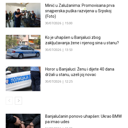
Minić u Zalužanima: Promovisana prva
snajperska puška razvijena u Srpskoj
(Foto)
30/07/2026 | 15:00
Ko je uhapšen u Banjaluci zbog
zaključavanja žene i njenog sina u stanu?
30/07/2026 | 13:53
Horor u Banjaluci: Ženu i dijete 40 dana
držali u stanu, uzeli joj novac
30/07/2026 | 12:25
Banjalučanin ponovo uhapšen: Ukrao BMW
pa imao udes