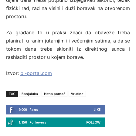
dijela dana treba potpuno izbjegavati alkohol, težak
fizički rad, rad na visini i duži boravak na otvorenom
prostoru.
Za građane to u praksi znači da obaveze treba
planirati u ranim jutarnjim ili večernjim satima, a da se
tokom dana treba skloniti iz direktnog sunca i
rashladiti prostor u kojem borave.
Izvor:
bl-portal.com
TAG
Banjaluka
Hitna pomoć
Vrućine
9,000
Fans
LIKE
1,150
Followers
FOLLOW