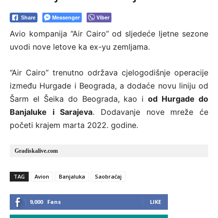
Messenger
Viber
Share
Avio kompanija “Air Cairo” od sljedeće ljetne sezone
uvodi nove letove ka ex-yu zemljama.
“Air Cairo” trenutno održava cjelogodišnje operacije
između Hurgade i Beograda, a dodaće novu liniju od
Šarm el Šeika do Beograda, kao i
od Hurgade do
Banjaluke i Sarajeva
. Dodavanje nove mreže će
početi krajem marta 2022. godine.
Gradiskalive.com
TAG
Avion
Banjaluka
Saobraćaj
9,000
Fans
LIKE