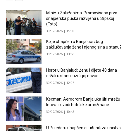
Minić u Zalužanima: Promovisana prva
snajperska puška razvijena u Srpskoj
(Foto)
30/07/2026 | 15:00
Ko je uhapšen u Banjaluci zbog
zaključavanja žene i njenog sina u stanu?
30/07/2026 | 13:53
Horor u Banjaluci: Ženu i dijete 40 dana
držali u stanu, uzeli joj novac
30/07/2026 | 12:25
Kecman: Aerodrom Banjaluka širi mrežu
letova i uvodi hotelske aranžmane
30/07/2026 | 10:48
U Prijedoru uhapšen osuđenik za ubistvo