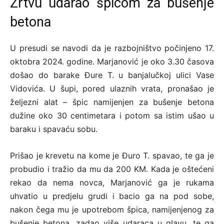
Žrtvu udarao špicom za bušenje
betona
U presudi se navodi da je razbojništvo počinjeno 17.
oktobra 2024. godine. Marjanović je oko 3.30 časova
došao do barake Đure T. u banjalučkoj ulici Vase
Vidovića. U šupi, pored ulaznih vrata, pronašao je
željezni alat – špic namijenjen za bušenje betona
dužine oko 30 centimetara i potom sa istim ušao u
baraku i spavaću sobu.
Prišao je krevetu na kome je Đuro T. spavao, te ga je
probudio i tražio da mu da 200 KM. Kada je oštećeni
rekao da nema novca, Marjanović ga je rukama
uhvatio u predjelu grudi i bacio ga na pod sobe,
nakon čega mu je upotrebom špica, namijenjenog za
bušenje betona, zadao više udaraca u glavu, te ga