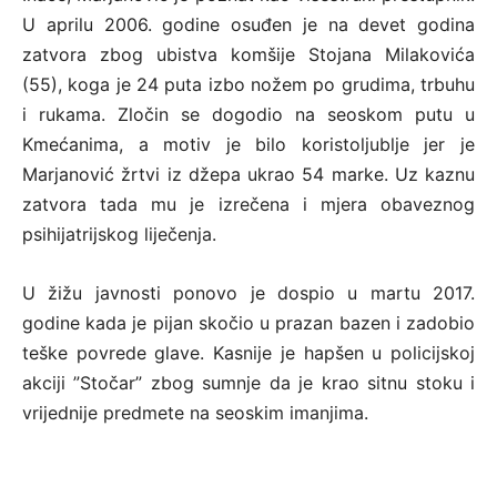
U aprilu 2006. godine osuđen je na devet godina
zatvora zbog ubistva komšije Stojana Milakovića
(55), koga je 24 puta izbo nožem po grudima, trbuhu
i rukama. Zločin se dogodio na seoskom putu u
Kmećanima, a motiv je bilo koristoljublje jer je
Marjanović žrtvi iz džepa ukrao 54 marke. Uz kaznu
zatvora tada mu je izrečena i mjera obaveznog
psihijatrijskog liječenja.
U žižu javnosti ponovo je dospio u martu 2017.
godine kada je pijan skočio u prazan bazen i zadobio
teške povrede glave. Kasnije je hapšen u policijskoj
akciji ”Stočar” zbog sumnje da je krao sitnu stoku i
vrijednije predmete na seoskim imanjima.