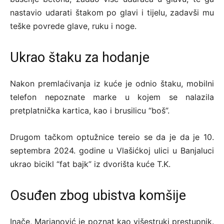
nastavio udarati štakom po glavi i tijelu, zadavši mu
teške povrede glave, ruku i noge.
Ukrao štaku za hodanje
Nakon premlaćivanja iz kuće je odnio štaku, mobilni
telefon nepoznate marke u kojem se nalazila
pretplatnička kartica, kao i brusilicu “boš”.
Drugom tačkom optužnice tereio se da je da je 10.
septembra 2024. godine u Vlašićkoj ulici u Banjaluci
ukrao bicikl “fat bajk” iz dvorišta kuće T.K.
Osuđen zbog ubistva komšije
Inače, Marjanović je poznat kao višestruki prestupnik.