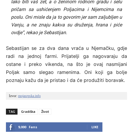
lako biti vaš zet, a o ženinom rodnom gradu i selu
pričam sa ushićenjem Poljacima i Nijemcima na
poslu. Oni misle da ja to govorim jer sam zaljubljen u
Vanju, a ne znaju kakva su druženja, hrana i piće
ovdje“, rekao je Sebastijan.
Sebastijan se za dva dana vraća u Njemačku, gdje
radi na jednoj farmi. Prijatelji ga nagovaraju da
ostane i preko vikenda, na što je ovaj nasmijani
Poljak samo slegao ramenima. Oni koji ga bolje
poznaju kažu da je pristao i da će produžiti boravak.
Izvor: 
mojasrpska.info
TAG
Gradiška
Život
9,000
Fans
LIKE