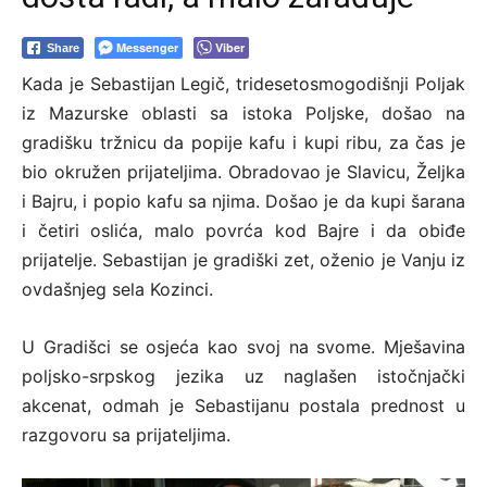
Messenger
Viber
Share
Kada je Sebastijan Legič, tridesetosmogodišnji Poljak
iz Mazurske oblasti sa istoka Poljske, došao na
gradišku tržnicu da popije kafu i kupi ribu, za čas je
bio okružen prijateljima. Obradovao je Slavicu, Željka
i Bajru, i popio kafu sa njima. Došao je da kupi šarana
i četiri oslića, malo povrća kod Bajre i da obiđe
prijatelje. Sebastijan je gradiški zet, oženio je Vanju iz
ovdašnjeg sela Kozinci.
U Gradišci se osjeća kao svoj na svome. Mješavina
poljsko-srpskog jezika uz naglašen istočnjački
akcenat, odmah je Sebastijanu postala prednost u
razgovoru sa prijateljima.