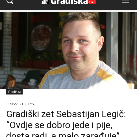
Gradiška
11/05/2021 | 17:59
Gradiški zet Sebastijan Legič:
“Ovdje se dobro jede i pije,
dosta radi, a malo zarađuje”