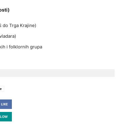
osti)
 do Trga Krajine)
vladara)
h i folklornih grupa
je
LIKE
LLOW