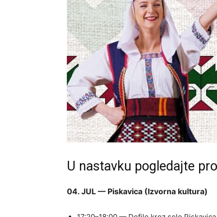
U nastavku pogledajte pr
04. JUL — Piskavica (Izvorna kultura)
17:20–18:00 — Defile kroz selo Piskavica