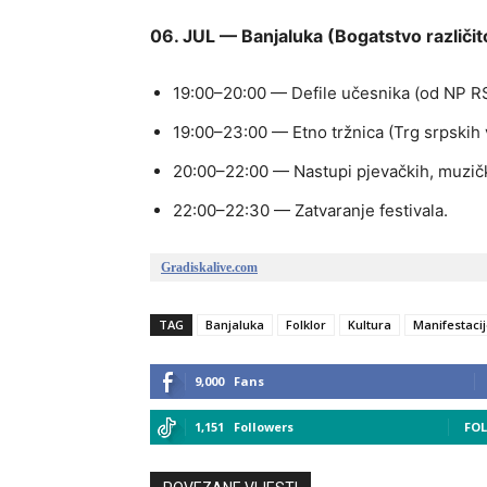
06. JUL — Banjaluka (Bogatstvo različit
19:00–20:00 — Defile učesnika (od NP RS
19:00–23:00 — Etno tržnica (Trg srpskih 
20:00–22:00 — Nastupi pjevačkih, muzički
22:00–22:30 — Zatvaranje festivala.
Gradiskalive.com
TAG
Banjaluka
Folklor
Kultura
Manifestaci
9,000
Fans
1,151
Followers
FO