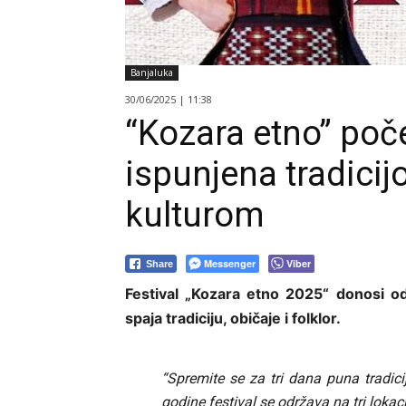
Banjaluka
30/06/2025 | 11:38
“Kozara etno” poče
ispunjena tradici
kulturom
Messenger
Viber
Share
Festival „Kozara etno 2025“ donosi od 
spaja tradiciju, običaje i folklor.
“Spremite se za tri dana puna tradici
godine festival se održava na tri lokac