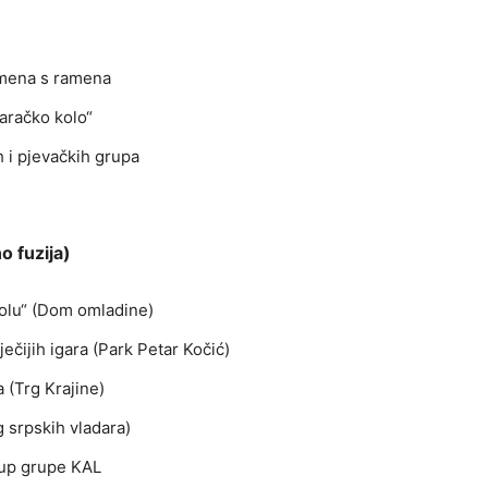
amena s ramena
aračko kolo“
 i pjevačkih grupa
o fuzija)
olu“ (Dom omladine)
ečijih igara (Park Petar Kočić)
 (Trg Krajine)
 srpskih vladara)
tup grupe KAL