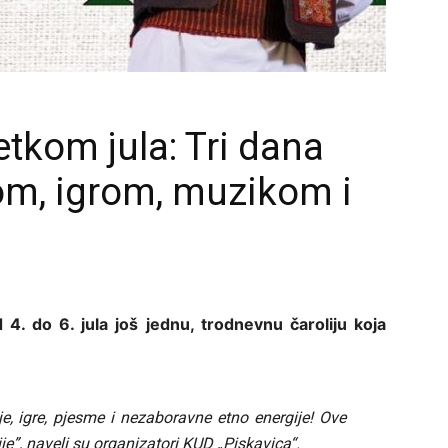
tkom jula: Tri dana
jom, igrom, muzikom i
4. do 6. jula još jednu, trodnevnu čaroliju koja
je, igre, pjesme i nezaboravne etno energije! Ove
ije”, naveli su organizatori KUD „Piskavica“.