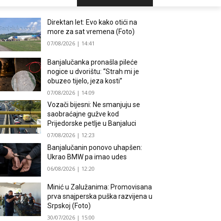
Direktan let: Evo kako otići na
more za sat vremena (Foto)
07/08/2026 | 14:41
Banjalučanka pronašla pileće
nogice u dvorištu: “Strah mi je
obuzeo tijelo, jeza kosti”
07/08/2026 | 14:09
Vozači bijesni: Ne smanjuju se
saobraćajne gužve kod
Prijedorske petlje u Banjaluci
07/08/2026 | 12:23
Banjalučanin ponovo uhapšen:
Ukrao BMW pa imao udes
06/08/2026 | 12:20
Minić u Zalužanima: Promovisana
prva snajperska puška razvijena u
Srpskoj (Foto)
30/07/2026 | 15:00