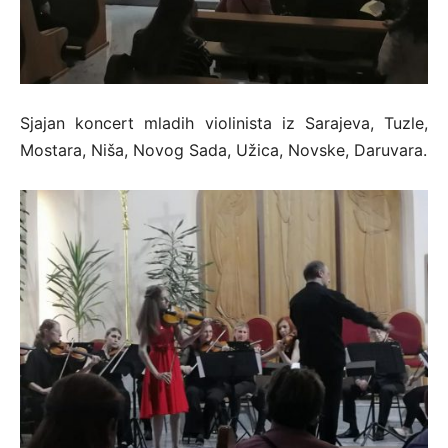
Sjajan koncert mladih violinista iz Sarajeva, Tuzle,
Mostara, Niša, Novog Sada, Užica, Novske, Daruvara.