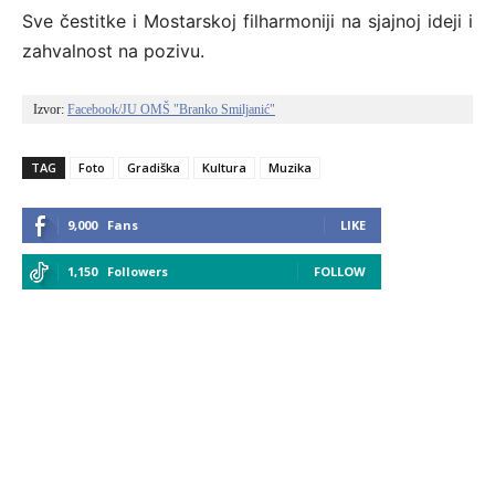
Sve čestitke i Mostarskoj filharmoniji na sjajnoj ideji i
zahvalnost na pozivu.
Izvor: 
Facebook/JU OMŠ "Branko Smiljanić"
TAG
Foto
Gradiška
Kultura
Muzika
9,000
Fans
LIKE
1,150
Followers
FOLLOW