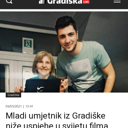
Gradiška
06/05/2021 | 13:41
Mladi umjetnik iz Gradiške
niže uspjehe u svijetu filma