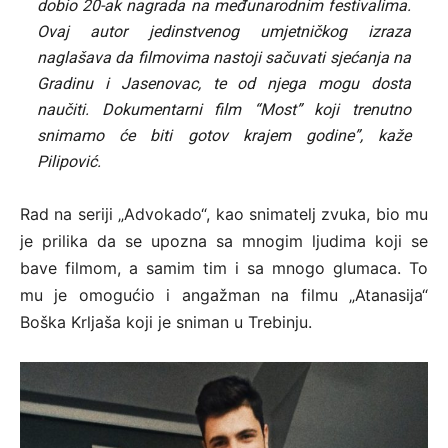
dobio 20-ak nagrada na međunarodnim festivalima.
Ovaj autor jedinstvenog umjetničkog izraza
naglašava da filmovima nastoji sačuvati sjećanja na
Gradinu i Jasenovac, te od njega mogu dosta
naučiti. Dokumentarni film “Most” koji trenutno
snimamo će biti gotov krajem godine”, kaže
Pilipović.
Rad na seriji „Advokado“, kao snimatelj zvuka, bio mu
je prilika da se upozna sa mnogim ljudima koji se
bave filmom, a samim tim i sa mnogo glumaca. To
mu je omogućio i angažman na filmu „Atanasija“
Boška Krljaša koji je sniman u Trebinju.