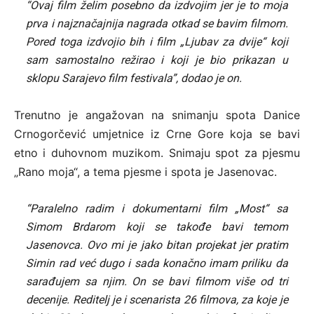
“Ovaj film želim posebno da izdvojim jer je to moja
prva i najznačajnija nagrada otkad se bavim filmom.
Pored toga izdvojio bih i film „Ljubav za dvije“ koji
sam samostalno režirao i koji je bio prikazan u
sklopu Sarajevo film festivala”, dodao je on.
Trenutno je angažovan na snimanju spota Danice
Crnogorčević umjetnice iz Crne Gore koja se bavi
etno i duhovnom muzikom. Snimaju spot za pjesmu
„Rano moja“, a tema pjesme i spota je Jasenovac.
“Paralelno radim i dokumentarni film „Most“ sa
Simom Brdarom koji se takođe bavi temom
Jasenovca. Ovo mi je jako bitan projekat jer pratim
Simin rad već dugo i sada konačno imam priliku da
sarađujem sa njim. On se bavi filmom više od tri
decenije. Reditelj je i scenarista 26 filmova, za koje je