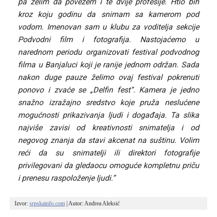
pa želim da povežem i te dvije profesije. Htio bih
kroz koju godinu da snimam sa kamerom pod
vodom. Imenovan sam u klubu za voditelja sekcije
Podvodni film i fotografija. Nastojaćemo u
narednom periodu organizovati festival podvodnog
filma u Banjaluci koji je ranije jednom održan. Sada
nakon duge pauze želimo ovaj festival pokrenuti
ponovo i zvaće se „Delfin fest“. Kamera je jedno
snažno izražajno sredstvo koje pruža neslućene
mogućnosti prikazivanja ljudi i događaja. Ta slika
najviše zavisi od kreativnosti snimatelja i od
negovog znanja da stavi akcenat na suštinu. Volim
reći da su snimatelji ili direktori fotografije
privilegovani da gledaocu omoguće kompletnu priču
i prenesu raspoloženje ljudi.”
Izvor: 
srpskainfo.com
 | Autor: Andrea Aleksić