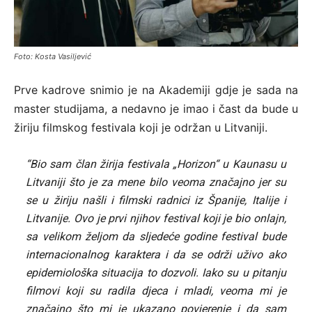
Foto: Kosta Vasiljević
Prve kadrove snimio je na Akademiji gdje je sada na
master studijama, a nedavno je imao i čast da bude u
žiriju filmskog festivala koji je održan u Litvaniji.
“Bio sam član žirija festivala „Horizon“ u Kaunasu u
Litvaniji što je za mene bilo veoma značajno jer su
se u žiriju našli i filmski radnici iz Španije, Italije i
Litvanije. Ovo je prvi njihov festival koji je bio onlajn,
sa velikom željom da sljedeće godine festival bude
internacionalnog karaktera i da se održi uživo ako
epidemiološka situacija to dozvoli. Iako su u pitanju
filmovi koji su radila djeca i mladi, veoma mi je
značajno što mi je ukazano povjerenje i da sam