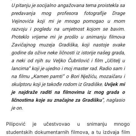
U pitanju je socijalno angažovana tema proistekla sa
predavanja mog profesora fotografije Drage
Vejinovića koji mi je mnogo pomogao u mom
razvoju i pogledu na umjetnost kojom se bavim.
Proteklo vrijeme mi je prošlo u snimanju filmova
Zavičajnog muzeja Gradiška, koji nastoje svake
godine da ožive neke ličnosti iz istorije našeg grada,
a neki od njih su Veljko Čubrilović i film „Učitelj u
lancima“ koji je ujedno i moj master rad. Radio sam i
na filmu „Kamen pamti“ o Bori Nježiću, mozaičaru i
skulptoru koji je takođe rodom iz Gradiške.
Uvijek mi
je najdraže raditi na filmovima iz mog grada o
ličnostima koje su značajne za Gradišku
“, naglasio
je on.
Pilipović je učestvovao u snimanju mnogo
studentskih dokumentarnih filmova, a tu izdvaja film