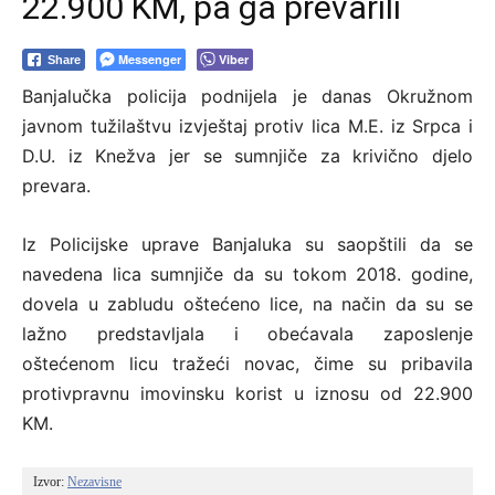
22.900 KM, pa ga prevarili
Messenger
Viber
Share
Banjalučka policija podnijela je danas Okružnom
javnom tužilaštvu izvještaj protiv lica M.E. iz Srpca i
D.U. iz Knežva jer se sumnjiče za krivično djelo
prevara.
Iz Policijske uprave Banjaluka su saopštili da se
navedena lica sumnjiče da su tokom 2018. godine,
dovela u zabludu oštećeno lice, na način da su se
lažno predstavljala i obećavala zaposlenje
oštećenom licu tražeći novac, čime su pribavila
protivpravnu imovinsku korist u iznosu od 22.900
KM.
Izvor: 
Nezavisne