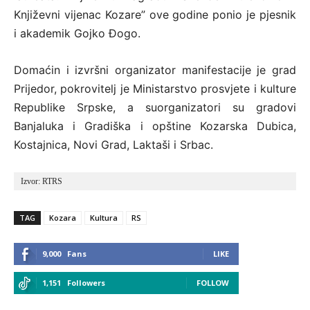
Književni vijenac Kozare” ove godine ponio je pjesnik
i akademik Gojko Đogo.
Domaćin i izvršni organizator manifestacije je grad
Prijedor, pokrovitelj je Ministarstvo prosvjete i kulture
Republike Srpske, a suorganizatori su gradovi
Banjaluka i Gradiška i opštine Kozarska Dubica,
Kostajnica, Novi Grad, Laktaši i Srbac.
Izvor: RTRS
TAG
Kozara
Kultura
RS
9,000
Fans
LIKE
1,151
Followers
FOLLOW