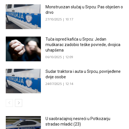
Monstruozan slučaj u Srpcu: Pas obješen o
drvo
27/10/2025 | 10:17
Tuča ispred kafića u Srpcu: Jedan
muškarac zadobio teške povrede, dvojica
uhapšena
06/10/2025 | 12:09
Sudar traktora i auta u Srpcu, povrijeđene
dvije osobe
24/07/2025 | 12:14
U saobraćajnoj nesreći u Potkozarju
stradao mladić (23)