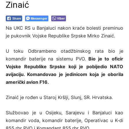
Zinaić
Messenger
Viber
Share
Na UKC RS u Banjaluci nakon kraće bolesti preminuo
je pukovnik Vojske Republike Srpske Mirko Zinaić.
U toku Odbrambeno otadžbinskog rata bio je
komandir baterije na sistemu PVO.
Bio je to oficir
Vojske Republike Srpske koji je pobijedio NATO
avijaciju. Komandovao je jedinicom koja je oborila
američki avion F16.
Zinaić je rođen u Staroj Kršlji, Slunj, SR. Hrvatska.
Službovao je u Osijeku, Sarajevu i Banjaluci kao
komandir voda, komandir baterije, Operativac u K-di
855.rbr PVO i Komandant 855.rbr PVO.