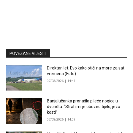
POVEZANE VIJESTI
Direktan let: Evo kako otići na more za sat
vremena (Foto)
07/08/2026 | 14:41
Banjalučanka pronašla pileće nogice u
dvorištu: “Strah mi je obuzeo tijelo, jeza
kosti”
07/08/2026 | 14:09