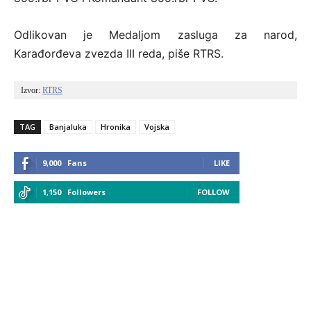
Odlikovan je Medaljom zasluga za narod,
Karađorđeva zvezda III reda, piše RTRS.
Izvor: 
RTRS
TAG
Banjaluka
Hronika
Vojska
9,000
Fans
LIKE
1,150
Followers
FOLLOW