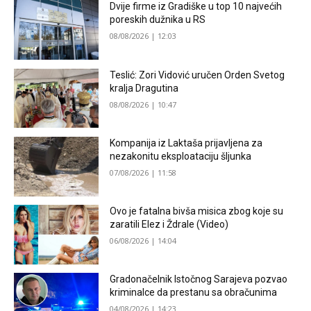
Dvije firme iz Gradiške u top 10 najvećih
poreskih dužnika u RS
08/08/2026 | 12:03
Teslić: Zori Vidović uručen Orden Svetog
kralja Dragutina
08/08/2026 | 10:47
Kompanija iz Laktaša prijavljena za
nezakonitu eksploataciju šljunka
07/08/2026 | 11:58
Ovo je fatalna bivša misica zbog koje su
zaratili Elez i Ždrale (Video)
06/08/2026 | 14:04
Gradonačelnik Istočnog Sarajeva pozvao
kriminalce da prestanu sa obračunima
04/08/2026 | 14:23