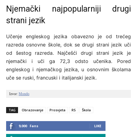
Njemački najpopularniji drugi
strani jezik
Učenje engleskog jezika obavezno je od trećeg
razreda osnovne škole, dok se drugi strani jezik uči
od šestog razreda. Najčešći drugi strani jezik je
njemački i uči ga 72,3 odsto učenika. Pored
engleskog i njemačkog jezika, u osnovnim školama
uče se ruski, francuski i italijanski jezik.
Izvor: 
Mondo
TAG
Obrazovanje
Prosvjeta
RS
Škola
9,000
Fans
LIKE