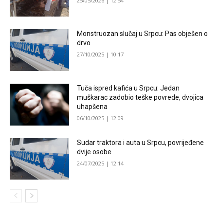
25/05/2026 | 12:54
Monstruozan slučaj u Srpcu: Pas obješen o
drvo
27/10/2025 | 10:17
Tuča ispred kafića u Srpcu: Jedan
muškarac zadobio teške povrede, dvojica
uhapšena
06/10/2025 | 12:09
Sudar traktora i auta u Srpcu, povrijeđene
dvije osobe
24/07/2025 | 12:14