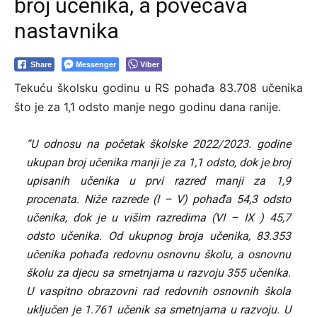
broj učenika, a povećava
nastavnika
Messenger
Viber
Share
Tekuću školsku godinu u RS pohađa 83.708 učenika
što je za 1,1 odsto manje nego godinu dana ranije.
“U odnosu na početak školske 2022/2023. godine
ukupan broj učenika manji je za 1,1 odsto, dok je broj
upisanih učenika u prvi razred manji za 1,9
procenata. Niže razrede (I – V) pohađa 54,3 odsto
učenika, dok je u višim razredima (VI – IX ) 45,7
odsto učenika. Od ukupnog broja učenika, 83.353
učenika pohađa redovnu osnovnu školu, a osnovnu
školu za djecu sa smetnjama u razvoju 355 učenika.
U vaspitno obrazovni rad redovnih osnovnih škola
uključen je 1.761 učenik sa smetnjama u razvoju. U