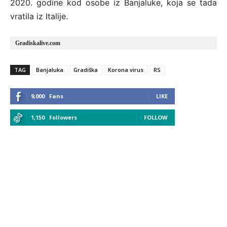
2020. godine kod osobe iz Banjaluke, koja se tada
vratila iz Italije.
Gradiskalive.com
TAG
Banjaluka
Gradiška
Korona virus
RS
9,000
Fans
LIKE
1,150
Followers
FOLLOW