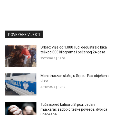
POVEZANE VIJESTI
Srbac: Više od 1.000 ljudi degustiralo bika
teškog 808 kilograma i pečenog 24 časa
25/05/2026 | 12:54
Monstruozan slučaj u Srpcu: Pas obješen o
drvo
27/10/2025 | 10:17
Tuča ispred kafića u Srpcu: Jedan
muškarac zadobio teške povrede, dvojica
uhapšena