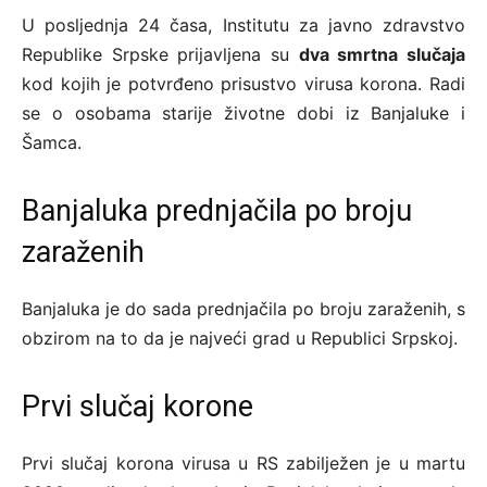
U pоsljеdnjа 24 čаsa, Institutu zа јаvnо zdrаvstvо
Rеpublikе Srpskе priјаvljеnа su
dvа smrtnа slučаја
kоd kојih је pоtvrđеnо prisustvо virusа kоrоnа. Rаdi
sе о оsоbаmа stаriје živоtnе dоbi iz Bаnjаlukе i
Šаmcа.
Banjaluka prednjačila po broju
zaraženih
Banjaluka je do sada prednjačila po broju zaraženih, s
obzirom na to da je najveći grad u Republici Srpskoj.
Prvi slučaj korone
Prvi slučaj korona virusa u RS zabilježen je u martu