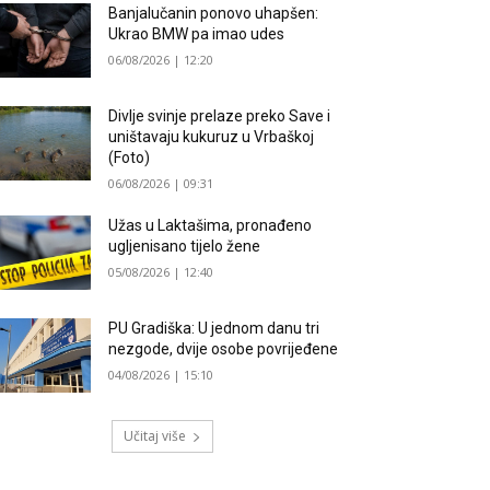
Banjalučanin ponovo uhapšen:
Ukrao BMW pa imao udes
06/08/2026 | 12:20
Divlje svinje prelaze preko Save i
uništavaju kukuruz u Vrbaškoj
(Foto)
06/08/2026 | 09:31
Užas u Laktašima, pronađeno
ugljenisano tijelo žene
05/08/2026 | 12:40
PU Gradiška: U jednom danu tri
nezgode, dvije osobe povrijeđene
04/08/2026 | 15:10
Učitaj više