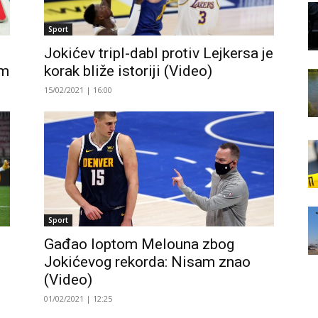
Sport
Jokićev tripl-dabl protiv Lejkersa je
om
korak bliže istoriji (Video)
15/02/2021 | 16:00
Sport
Gađao loptom Melouna zbog
Jokićevog rekorda: Nisam znao
(Video)
01/02/2021 | 12:25