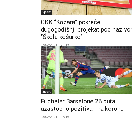
Sport
OKK “Kozara” pokreće
dugogodišnji projekat pod naziv
“Škola košarke”
15/02/2021 | 21:19
Sport
Fudbaler Barselone 26 puta
uzastopno pozitivan na koronu
03/02/2021 | 15:15