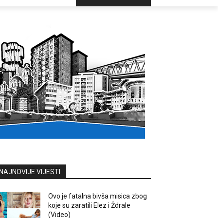
NAJNOVIJE VIJESTI
Ovo je fatalna bivša misica zbog
koje su zaratili Elez i Ždrale
(Video)